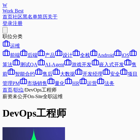
W
Work Best
首页
社区
黑名单
简历
关于
登录
注册
职位分类
运维
前端
后端
产品
设计
全栈
Android
iOS
算法
测试QA
AI-Agent
游戏开发
嵌入式开发
售
前
智能合约
售后
大数据
开发经理
安全
项目
管理PM
市场销售
量化
HR
运营
法务
首页
/
职位
/
DevOps工程师
薪资未公开
On-Site
全职
运维
DevOps工程师