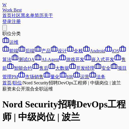
W
Work Best
首页
社区
黑名单
简历
关于
登录
注册
职位分类
运维
前端
后端
产品
设计
全栈
Android
iOS
算法
测试QA
AI-Agent
游戏开发
嵌入式开发
售
前
智能合约
售后
大数据
开发经理
安全
项目
管理PM
市场销售
量化
HR
运营
法务
首页
/
职位
/
Nord Security招聘DevOps工程师 | 中级岗位 | 波兰
薪资未公开
混合
全职
运维
Nord Security招聘DevOps工程
师 | 中级岗位 | 波兰