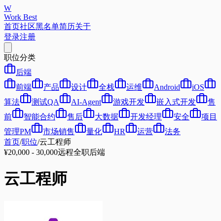
W
Work Best
首页
社区
黑名单
简历
关于
登录
注册
职位分类
后端
前端
产品
设计
全栈
运维
Android
iOS
算法
测试QA
AI-Agent
游戏开发
嵌入式开发
售
前
智能合约
售后
大数据
开发经理
安全
项目
管理PM
市场销售
量化
HR
运营
法务
首页
/
职位
/
云工程师
¥20,000 - 30,000
远程
全职
后端
云工程师