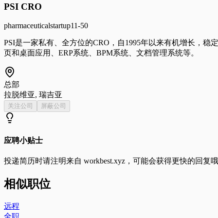
PSI CRO
pharmaceutical
startup
11-50
PSI是一家私有、全方位的CRO，自1995年以来有机增长，稳定且私
页和桌面应用、ERP系统、BPM系统、文档管理系统等。
总部
拉脱维亚, 瑞吉亚
关注公司
屏蔽公司
应聘小贴士
投递简历时请注明来自
workbest.xyz
，可能会获得更快的回复
相似职位
远程
全职