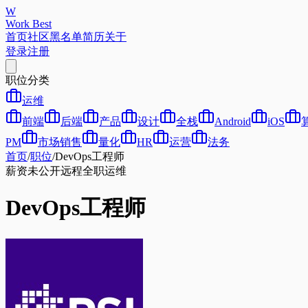
W
Work Best
首页
社区
黑名单
简历
关于
登录
注册
职位分类
运维
前端
后端
产品
设计
全栈
Android
iOS
PM
市场销售
量化
HR
运营
法务
首页
/
职位
/
DevOps工程师
薪资未公开
远程
全职
运维
DevOps工程师