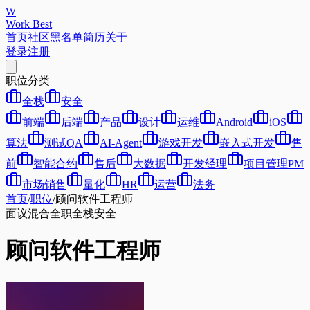
W
Work Best
首页
社区
黑名单
简历
关于
登录
注册
职位分类
全栈
安全
前端
后端
产品
设计
运维
Android
iOS
算法
测试QA
AI-Agent
游戏开发
嵌入式开发
售
前
智能合约
售后
大数据
开发经理
项目管理PM
市场销售
量化
HR
运营
法务
首页
/
职位
/
顾问软件工程师
面议
混合
全职
全栈
安全
顾问软件工程师