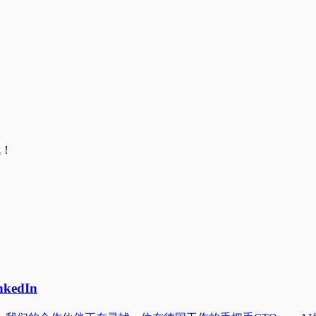
哦！
kedIn