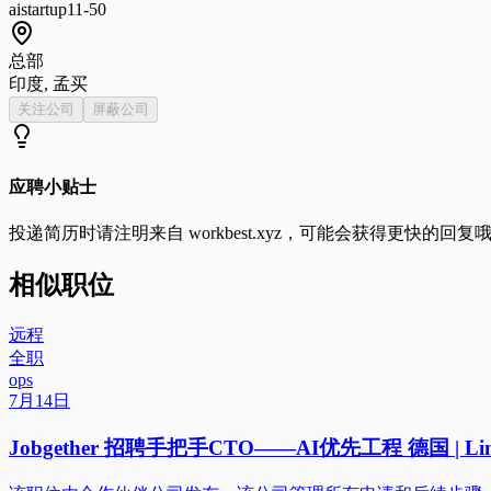
ai
startup
11-50
总部
印度, 孟买
关注公司
屏蔽公司
应聘小贴士
投递简历时请注明来自
workbest.xyz
，可能会获得更快的回复
相似职位
远程
全职
ops
7月14日
Jobgether 招聘手把手CTO——AI优先工程 德国 | Lin