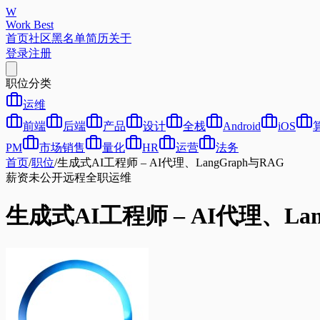
W
Work Best
首页
社区
黑名单
简历
关于
登录
注册
职位分类
运维
前端
后端
产品
设计
全栈
Android
iOS
PM
市场销售
量化
HR
运营
法务
首页
/
职位
/
生成式AI工程师 – AI代理、LangGraph与RAG
薪资未公开
远程
全职
运维
生成式AI工程师 – AI代理、Lan