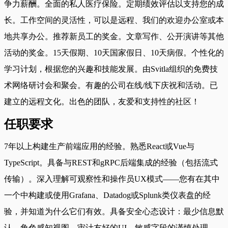
争力薪酬。全面的私人医疗保险。定期绩效评估以支持您的成
长。工作空间的灵活性，可以是远程、我们的欢迎办公室或本
地共享办公。推荐新员工的奖金。文章写作、公开演讲等其他
活动的奖金。15天假期、10天国家假日、10天病假。个性化的
学习计划，根据您的兴趣和技能发展。由Svitla组织的免费技
术网络研讨会和聚会。有趣的公司在线/线下庆祝和活动。已
建立的远程文化。出色的团队，友爱和支持性的社区！
任职要求
7年以上构建生产前端应用的经验。熟悉React或Vue与
TypeScript。具备与REST和gRPC后端集成的经验（包括流式
传输）。深入理解可观察性和操作员UX模式——您有在其中
一个中构建或使用Grafana、Datadog或Splunk类仪表盘的经
验，并知道为什么它们有效。具备安全心态设计：最少信息默
认、角色感知视图、审计友好的UI、敏感字段的谨慎处理。