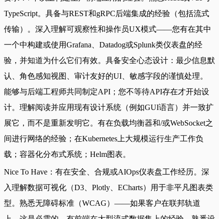
TypeScript。具备与REST和gRPC后端集成的经验（包括流式
传输）。深入理解可观察性和操作员UX模式——您有在其中
一个中构建或使用Grafana、Datadog或Splunk类仪表盘的经
验，并知道为什么它们有效。具备安全心态设计：最少信息默
认、角色感知视图、审计友好的UI、敏感字段的谨慎处理。
能够与后端工程师共同制定API；您不等待API存在才开始设
计。理解阅读并应用现有设计系统（例如GUI语言）并一致扩
展它，而不是重新发明它。有在负载均衡器和/或WebSocket之
间进行网络的经验；在Kubernetes上大规模运行生产工作负
载；容器化分布式系统；Helm图表。
Nice To Have：有在安全、合规或AIOps仪表盘工作经历。深
入理解数据可视化（D3、Plotly、ECharts）用于非平凡图表类
型。熟悉无障碍标准（WCAG）——如果客户在联邦轨道
上，这是必需的。有前端在大型流式数据集上的经验。熟悉设