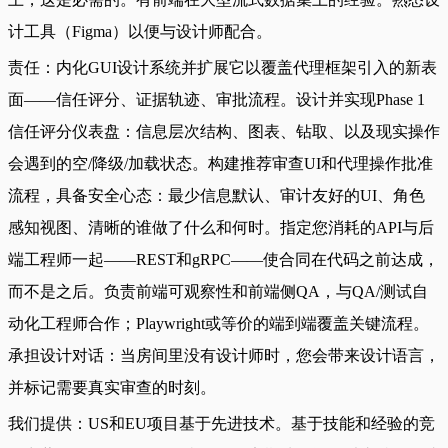
计工具（Figma）以便与设计师配合。
责任：内化GUI设计系统并扩展它以覆盖代理框架引入的新表
面——信任评分、证据轨迹、审批流程。设计并实现Phase 1
信任评分仪表盘：信息层次结构、图表、钻取、以及现实操作
会遇到的空/降级/加载状态。构建推荐审查UI和代理操作批准
流程，具备安全心态：最少信息默认、审计友好的UI、角色
感知视图、清晰的谁做了什么和何时。指定您消耗的API与后
端工程师一起——REST和gRPC——使合同在代码之前达成，
而不是之后。负责前端可观察性和前端侧QA，与QA/测试自
动化工程师合作；Playwright或等价的端到端覆盖关键流程。
承担设计对话：当房间里没有设计师时，您会带来设计语言，
并标记需要真实审查的时刻。
我们提供：US和EU项目基于先进技术。基于技能和经验的竞