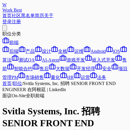
W
Work Best
首页
社区
黑名单
简历
关于
登录
注册
职位分类
前端
后端
产品
设计
全栈
运维
Android
iOS
算法
测试QA
AI-Agent
游戏开发
嵌入式开发
售
前
智能合约
售后
大数据
开发经理
安全
项目
管理PM
市场销售
量化
HR
运营
法务
首页
/
职位
/
Svitla Systems, Inc. 招聘 SENIOR FRONT END
ENGINEER 在阿根廷 | LinkedIn
面议
On-Site
全职
前端
Svitla Systems, Inc. 招聘
SENIOR FRONT END