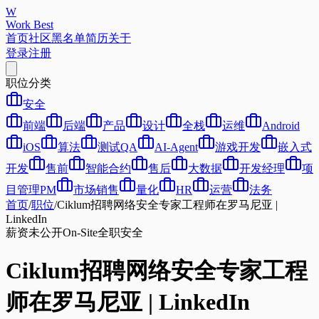
W
Work Best
首页
社区
黑名单
简历
关于
登录
注册
职位分类
安全
前端
后端
产品
设计
全栈
运维
Android
iOS
算法
测试QA
AI-Agent
游戏开发
嵌入式
开发
售前
智能合约
售后
大数据
开发经理
项
目管理PM
市场销售
量化
HR
运营
法务
首页
/
职位
/
Ciklum招聘网络安全专家工程师在罗马尼亚 |
LinkedIn
薪资未公开
On-Site
全职
安全
Ciklum招聘网络安全专家工程
师在罗马尼亚 | LinkedIn