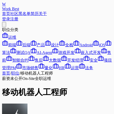
W
Work Best
首页
社区
黑名单
简历
关于
登录
注册
职位分类
运维
前端
后端
产品
设计
全栈
Android
iOS
算法
测试QA
AI-Agent
游戏开发
嵌入式开发
售
前
智能合约
售后
大数据
开发经理
安全
项目
管理PM
市场销售
量化
HR
运营
法务
首页
/
职位
/
移动机器人工程师
薪资未公开
On-Site
全职
运维
移动机器人工程师