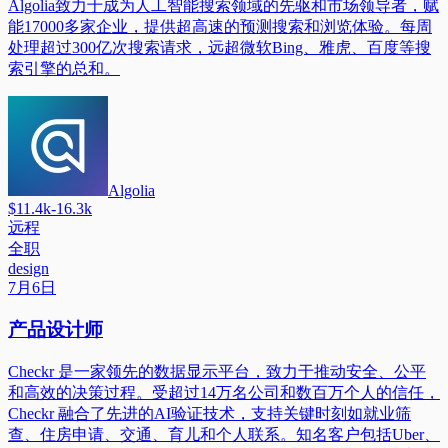
Algolia致力于成为人工智能搜索领域的先驱和市场领导者，赋
能17000多家企业，提供超高速的预测搜索和浏览体验。每周
处理超过300亿次搜索请求，远超微软Bing、雅虎、百度等搜
索引擎的总和。
Algolia
$11.4k-16.3k
远程
全职
design
7月6日
产品设计师
Checkr 是一家领先的数据显示平台，致力于推动安全、公平
和高效的决策过程。受超过14万名公司和数百万个人的信任，
Checkr 融合了先进的AI验证技术，支持关键时刻如就业筛
查、住房申请、交通、育儿和个人联系。知名客户包括Uber、