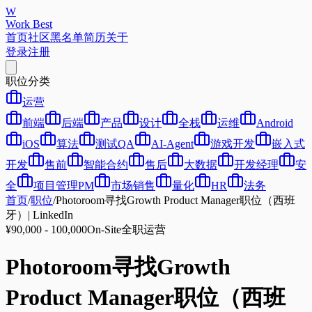
W
Work Best
首页
社区
黑名单
简历
关于
登录
注册
职位分类
运营
前端
后端
产品
设计
全栈
运维
Android
iOS
算法
测试QA
AI-Agent
游戏开发
嵌入式
开发
售前
智能合约
售后
大数据
开发经理
安
全
项目管理PM
市场销售
量化
HR
法务
首页
/
职位
/
Photoroom寻找Growth Product Manager职位（西班
牙）| LinkedIn
¥90,000 - 100,000
On-Site
全职
运营
Photoroom寻找Growth
Product Manager职位（西班