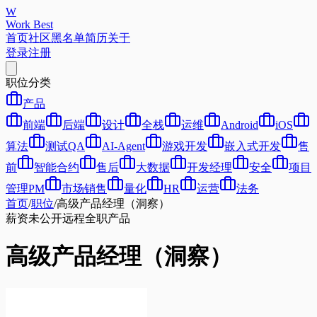
W
Work Best
首页
社区
黑名单
简历
关于
登录
注册
职位分类
产品
前端
后端
设计
全栈
运维
Android
iOS
算法
测试QA
AI-Agent
游戏开发
嵌入式开发
售
前
智能合约
售后
大数据
开发经理
安全
项目
管理PM
市场销售
量化
HR
运营
法务
首页
/
职位
/
高级产品经理（洞察）
薪资未公开
远程
全职
产品
高级产品经理（洞察）