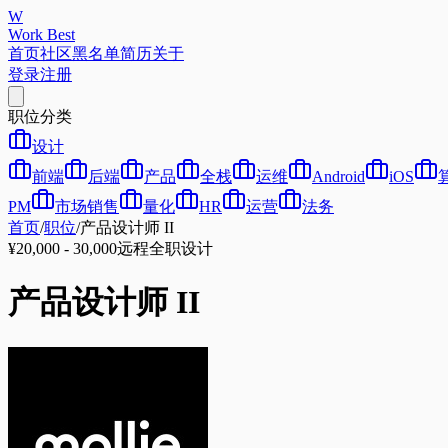
W
Work Best
首页
社区
黑名单
简历
关于
登录
注册
职位分类
设计
前端
后端
产品
全栈
运维
Android
iOS
PM
市场销售
量化
HR
运营
法务
首页
/
职位
/
产品设计师 II
¥20,000 - 30,000
远程
全职
设计
产品设计师 II