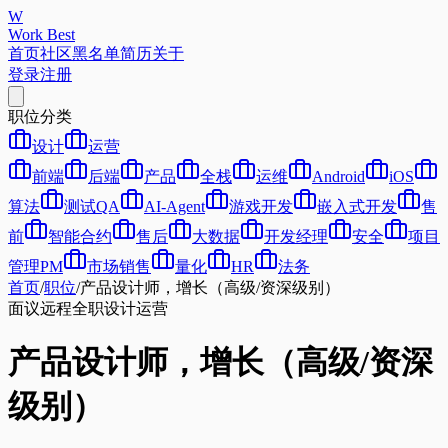
W
Work Best
首页
社区
黑名单
简历
关于
登录
注册
职位分类
设计
运营
前端
后端
产品
全栈
运维
Android
iOS
算法
测试QA
AI-Agent
游戏开发
嵌入式开发
售
前
智能合约
售后
大数据
开发经理
安全
项目
管理PM
市场销售
量化
HR
法务
首页
/
职位
/
产品设计师，增长（高级/资深级别）
面议
远程
全职
设计
运营
产品设计师，增长（高级/资深
级别）