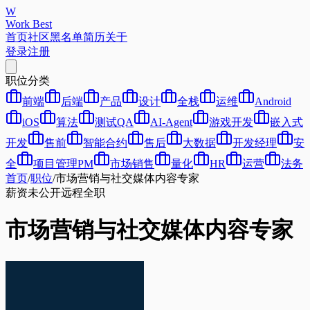
W
Work Best
首页
社区
黑名单
简历
关于
登录
注册
职位分类
前端
后端
产品
设计
全栈
运维
Android
iOS
算法
测试QA
AI-Agent
游戏开发
嵌入式
开发
售前
智能合约
售后
大数据
开发经理
安
全
项目管理PM
市场销售
量化
HR
运营
法务
首页
/
职位
/
市场营销与社交媒体内容专家
薪资未公开
远程
全职
市场营销与社交媒体内容专家