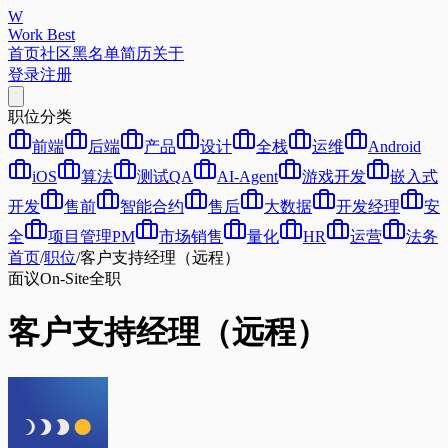
W
Work Best
首页
社区
黑名单
简历
关于
登录
注册
职位分类
前端
后端
产品
设计
全栈
运维
Android
iOS
算法
测试QA
AI-Agent
游戏开发
嵌入式
开发
售前
智能合约
售后
大数据
开发经理
安
全
项目管理PM
市场销售
量化
HR
运营
法务
首页
/
职位
/
客户支持经理（远程）
面议
On-Site
全职
客户支持经理（远程）