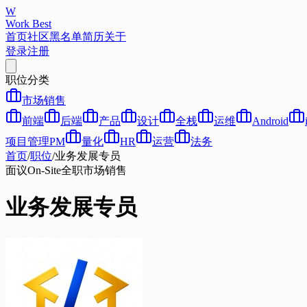
W
Work Best
首页
社区
黑名单
简历
关于
登录
注册
职位分类
市场销售
前端
后端
产品
设计
全栈
运维
Android
项目管理PM
量化
HR
运营
法务
首页
/
职位
/
业务发展专员
面议
On-Site
全职
市场销售
业务发展专员