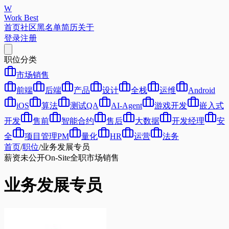
W
Work Best
首页
社区
黑名单
简历
关于
登录
注册
职位分类
市场销售
前端
后端
产品
设计
全栈
运维
Android
iOS
算法
测试QA
AI-Agent
游戏开发
嵌入式
开发
售前
智能合约
售后
大数据
开发经理
安
全
项目管理PM
量化
HR
运营
法务
首页
/
职位
/
业务发展专员
薪资未公开
On-Site
全职
市场销售
业务发展专员