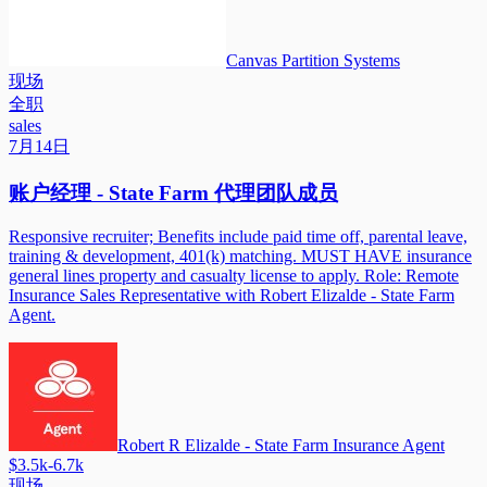
Canvas Partition Systems
现场
全职
sales
7月14日
账户经理 - State Farm 代理团队成员
Responsive recruiter; Benefits include paid time off, parental leave,
training & development, 401(k) matching. MUST HAVE insurance
general lines property and casualty license to apply. Role: Remote
Insurance Sales Representative with Robert Elizalde - State Farm
Agent.
Robert R Elizalde - State Farm Insurance Agent
$3.5k-6.7k
现场