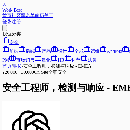
W
Work Best
首页
社区
黑名单
简历
关于
登录
注册
职位分类
安全
前端
后端
产品
设计
全栈
运维
Android
PM
市场销售
量化
HR
运营
法务
首页
/
职位
/
安全工程师，检测与响应 - EMEA
¥20,000 - 30,000
On-Site
全职
安全
安全工程师，检测与响应 - EM