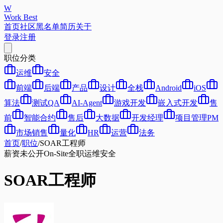
W
Work Best
首页
社区
黑名单
简历
关于
登录
注册
职位分类
运维
安全
前端
后端
产品
设计
全栈
Android
iOS
算法
测试QA
AI-Agent
游戏开发
嵌入式开发
售
前
智能合约
售后
大数据
开发经理
项目管理PM
市场销售
量化
HR
运营
法务
首页
/
职位
/
SOAR工程师
薪资未公开
On-Site
全职
运维
安全
SOAR工程师