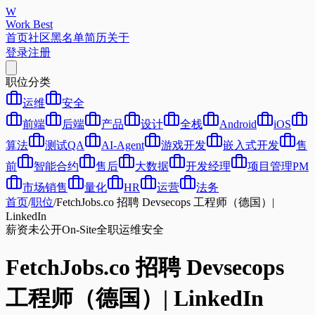
W
Work Best
首页
社区
黑名单
简历
关于
登录
注册
职位分类
运维
安全
前端
后端
产品
设计
全栈
Android
iOS
算法
测试QA
AI-Agent
游戏开发
嵌入式开发
售
前
智能合约
售后
大数据
开发经理
项目管理PM
市场销售
量化
HR
运营
法务
首页
/
职位
/
FetchJobs.co 招聘 Devsecops 工程师（德国）|
LinkedIn
薪资未公开
On-Site
全职
运维
安全
FetchJobs.co 招聘 Devsecops
工程师（德国）| LinkedIn