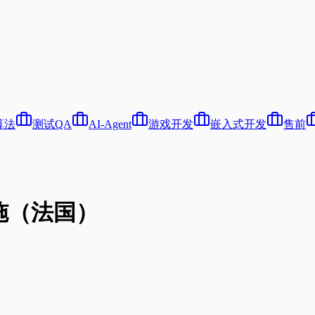
算法
测试QA
AI-Agent
游戏开发
嵌入式开发
售前
设施（法国）