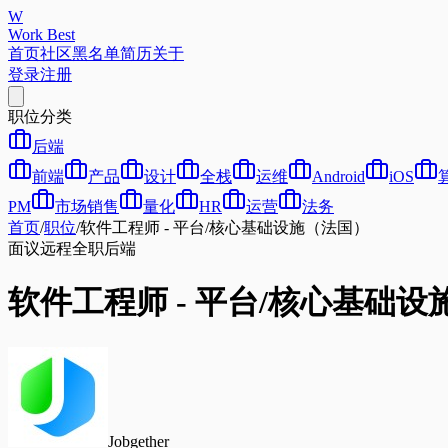
W
Work Best
首页
社区
黑名单
简历
关于
登录
注册
职位分类
后端
前端
产品
设计
全栈
运维
Android
iOS
PM
市场销售
量化
HR
运营
法务
首页
/
职位
/
软件工程师 - 平台/核心基础设施（法国）
面议
远程
全职
后端
软件工程师 - 平台/核心基础
Jobgether