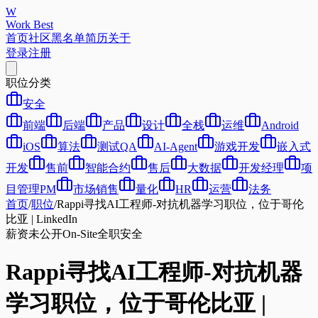
W
Work Best
首页
社区
黑名单
简历
关于
登录
注册
职位分类
安全
前端
后端
产品
设计
全栈
运维
Android
iOS
算法
测试QA
AI-Agent
游戏开发
嵌入式
开发
售前
智能合约
售后
大数据
开发经理
项
目管理PM
市场销售
量化
HR
运营
法务
首页
/
职位
/
Rappi寻找AI工程师-对抗机器学习职位，位于哥伦
比亚 | LinkedIn
薪资未公开
On-Site
全职
安全
Rappi寻找AI工程师-对抗机器
学习职位，位于哥伦比亚 |