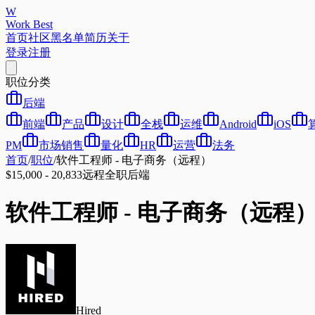
W
Work Best
首页
社区
黑名单
简历
关于
登录
注册
职位分类
后端
前端
产品
设计
全栈
运维
Android
iOS
PM
市场销售
量化
HR
运营
法务
首页
/
职位
/
软件工程师 - 电子商务（远程）
$15,000 - 20,833
远程
全职
后端
软件工程师 - 电子商务（远程
Hired