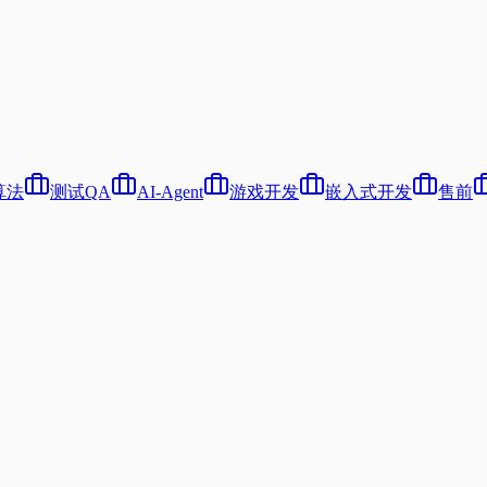
算法
测试QA
AI-Agent
游戏开发
嵌入式开发
售前
）