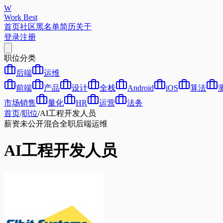
W
Work Best
首页
社区
黑名单
简历
关于
登录
注册
职位分类
后端
运维
前端
产品
设计
全栈
Android
iOS
算法
市场销售
量化
HR
运营
法务
首页
/
职位
/
AI工程开发人员
薪资未公开
混合
全职
后端
运维
AI工程开发人员