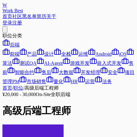
W
Work Best
首页
社区
黑名单
简历
关于
登录
注册
职位分类
后端
前端
产品
设计
全栈
运维
Android
iOS
算法
测试QA
AI-Agent
游戏开发
嵌入式开发
售
前
智能合约
售后
大数据
开发经理
安全
项目
管理PM
市场销售
量化
HR
运营
法务
首页
/
职位
/
高级后端工程师
¥20,000 - 30,000
On-Site
全职
后端
高级后端工程师