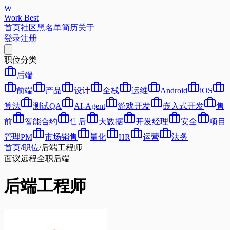
W
Work Best
首页
社区
黑名单
简历
关于
登录
注册
职位分类
后端
前端
产品
设计
全栈
运维
Android
iOS
算法
测试QA
AI-Agent
游戏开发
嵌入式开发
售
前
智能合约
售后
大数据
开发经理
安全
项目
管理PM
市场销售
量化
HR
运营
法务
首页
/
职位
/
后端工程师
面议
远程
全职
后端
后端工程师