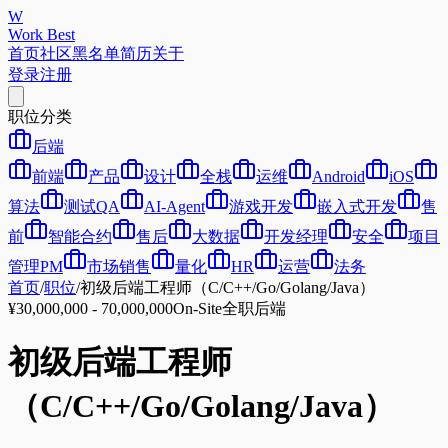
W
Work Best
首页
社区
黑名单
简历
关于
登录
注册
职位分类
后端
前端
产品
设计
全栈
运维
Android
iOS
算法
测试QA
AI-Agent
游戏开发
嵌入式开发
售
前
智能合约
售后
大数据
开发经理
安全
项目
管理PM
市场销售
量化
HR
运营
法务
首页
/
职位
/
初级后端工程师（C/C++/Go/Golang/Java）
¥30,000,000 - 70,000,000
On-Site
全职
后端
初级后端工程师
（C/C++/Go/Golang/Java）