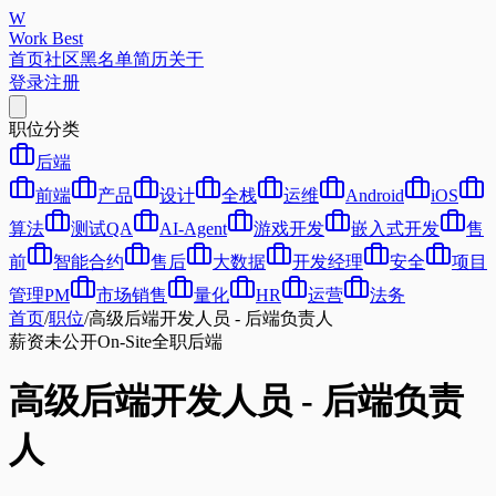
W
Work Best
首页
社区
黑名单
简历
关于
登录
注册
职位分类
后端
前端
产品
设计
全栈
运维
Android
iOS
算法
测试QA
AI-Agent
游戏开发
嵌入式开发
售
前
智能合约
售后
大数据
开发经理
安全
项目
管理PM
市场销售
量化
HR
运营
法务
首页
/
职位
/
高级后端开发人员 - 后端负责人
薪资未公开
On-Site
全职
后端
高级后端开发人员 - 后端负责
人