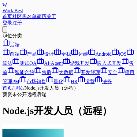
W
Work Best
首页
社区
黑名单
简历
关于
登录
注册
职位分类
后端
前端
产品
设计
全栈
运维
Android
iOS
算法
测试QA
AI-Agent
游戏开发
嵌入式开发
售
前
智能合约
售后
大数据
开发经理
安全
项目
管理PM
市场销售
量化
HR
运营
法务
首页
/
职位
/
Node.js开发人员（远程）
薪资未公开
远程
后端
Node.js开发人员（远程）