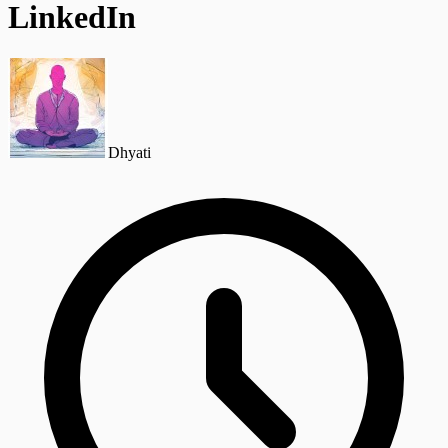
LinkedIn
Dhyati