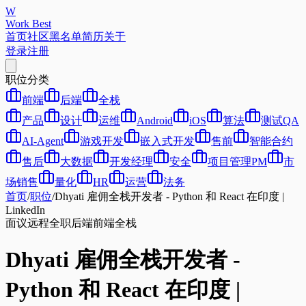
W
Work Best
首页
社区
黑名单
简历
关于
登录
注册
职位分类
前端
后端
全栈
产品
设计
运维
Android
iOS
算法
测试QA
AI-Agent
游戏开发
嵌入式开发
售前
智能合约
售后
大数据
开发经理
安全
项目管理PM
市
场销售
量化
HR
运营
法务
首页
/
职位
/
Dhyati 雇佣全栈开发者 - Python 和 React 在印度 |
LinkedIn
面议
远程
全职
后端
前端
全栈
Dhyati 雇佣全栈开发者 -
Python 和 React 在印度 |