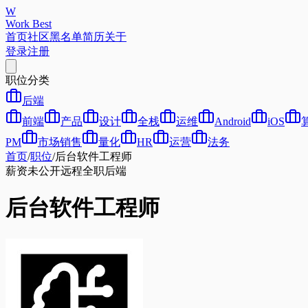
W
Work Best
首页
社区
黑名单
简历
关于
登录
注册
职位分类
后端
前端
产品
设计
全栈
运维
Android
iOS
PM
市场销售
量化
HR
运营
法务
首页
/
职位
/
后台软件工程师
薪资未公开
远程
全职
后端
后台软件工程师