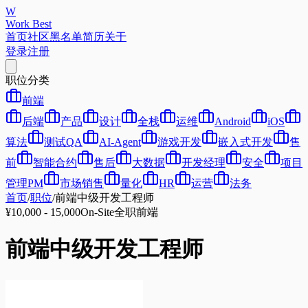
W
Work Best
首页
社区
黑名单
简历
关于
登录
注册
职位分类
前端
后端
产品
设计
全栈
运维
Android
iOS
算法
测试QA
AI-Agent
游戏开发
嵌入式开发
售
前
智能合约
售后
大数据
开发经理
安全
项目
管理PM
市场销售
量化
HR
运营
法务
首页
/
职位
/
前端中级开发工程师
¥10,000 - 15,000
On-Site
全职
前端
前端中级开发工程师