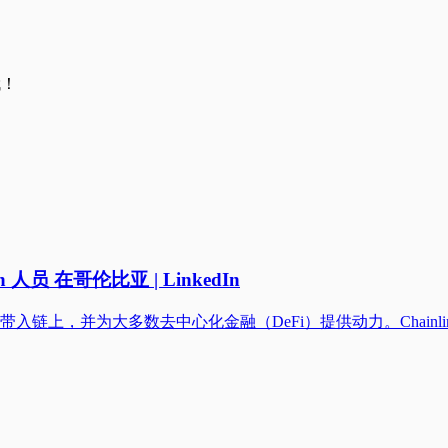
哦！
owth 人员 在哥伦比亚 | LinkedIn
资本市场带入链上，并为大多数去中心化金融（DeFi）提供动力。Chainl