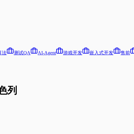
算法
测试QA
AI-Agent
游戏开发
嵌入式开发
售前
以色列