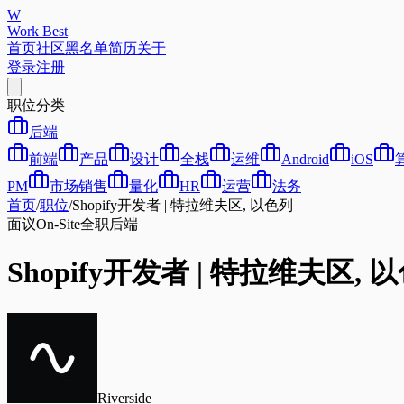
W
Work Best
首页
社区
黑名单
简历
关于
登录
注册
职位分类
后端
前端
产品
设计
全栈
运维
Android
iOS
PM
市场销售
量化
HR
运营
法务
首页
/
职位
/
Shopify开发者 | 特拉维夫区, 以色列
面议
On-Site
全职
后端
Shopify开发者 | 特拉维夫区, 
Riverside