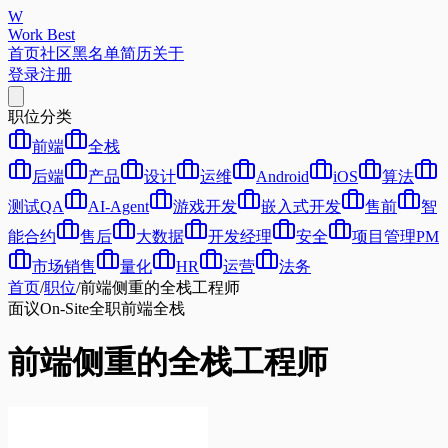
W
Work Best
首页
社区
黑名单
简历
关于
登录
注册
职位分类
前端
全栈
后端
产品
设计
运维
Android
iOS
算法
测试QA
AI-Agent
游戏开发
嵌入式开发
售前
智
能合约
售后
大数据
开发经理
安全
项目管理PM
市场销售
量化
HR
运营
法务
首页
/
职位
/
前端侧重的全栈工程师
面议
On-Site
全职
前端
全栈
前端侧重的全栈工程师