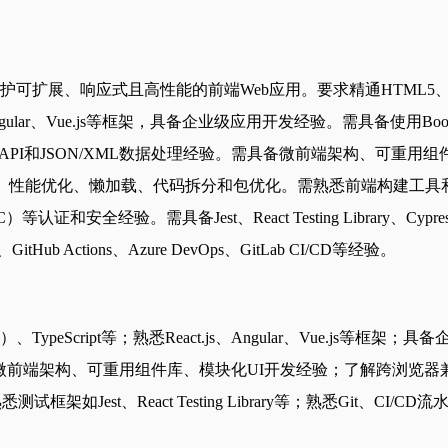
响应式且高性能的前端Web应用。要求精通HTML5、CSS3、Java
Vue.js等框架，具备企业级应用开发经验。需具备使用Bootstrap、Tai
phQL API和JSON/XML数据处理经验。需具备微前端架构、
化、懒加载、代码拆分和包优化。需熟悉前端构建工具和包管理器，如Web
全经验。需具备Jest、React Testing Library、Cypres
itHub Actions、Azure DevOps、GitLab CI/CD等经验。
6+）、TypeScript等；熟悉React.js、Angular、Vue.
数据处理经验；具备微前端架构、可重用组件库、模块化UI开发经验；了解
框架如Jest、React Testing Library等；熟悉Git、CI/