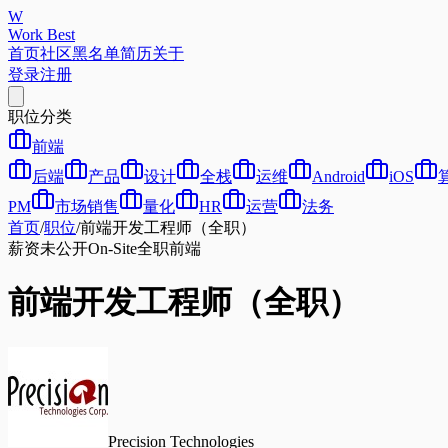
W
Work Best
首页
社区
黑名单
简历
关于
登录
注册
职位分类
前端
后端
产品
设计
全栈
运维
Android
iOS
PM
市场销售
量化
HR
运营
法务
首页
/
职位
/
前端开发工程师（全职）
薪资未公开
On-Site
全职
前端
前端开发工程师（全职）
Precision Technologies