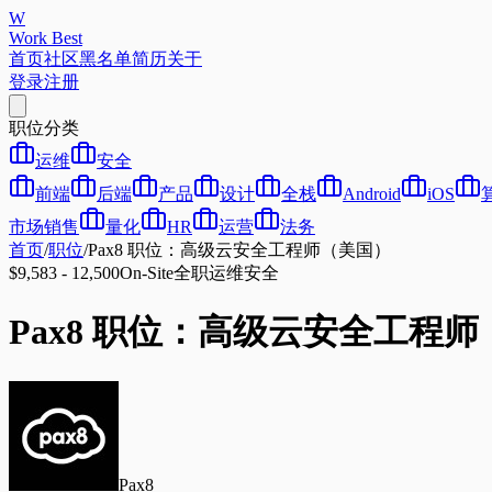
W
Work Best
首页
社区
黑名单
简历
关于
登录
注册
职位分类
运维
安全
前端
后端
产品
设计
全栈
Android
iOS
市场销售
量化
HR
运营
法务
首页
/
职位
/
Pax8 职位：高级云安全工程师（美国）
$9,583 - 12,500
On-Site
全职
运维
安全
Pax8 职位：高级云安全工程
Pax8