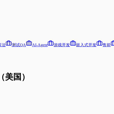
算法
测试QA
AI-Agent
游戏开发
嵌入式开发
售前
师（美国）