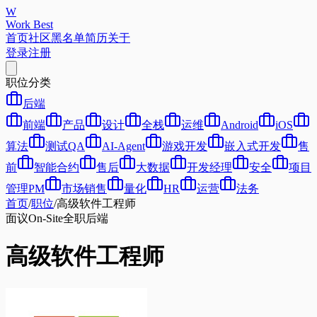
W
Work Best
首页
社区
黑名单
简历
关于
登录
注册
职位分类
后端
前端
产品
设计
全栈
运维
Android
iOS
算法
测试QA
AI-Agent
游戏开发
嵌入式开发
售
前
智能合约
售后
大数据
开发经理
安全
项目
管理PM
市场销售
量化
HR
运营
法务
首页
/
职位
/
高级软件工程师
面议
On-Site
全职
后端
高级软件工程师