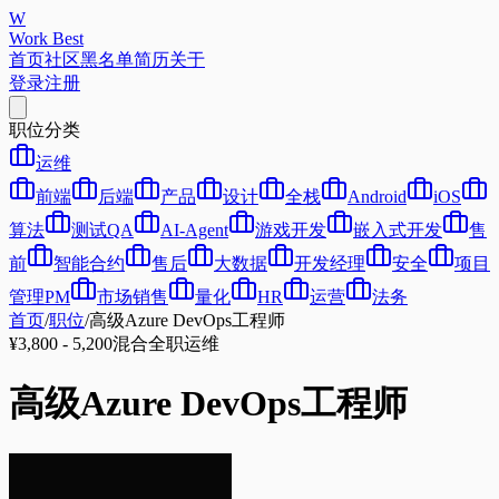
W
Work Best
首页
社区
黑名单
简历
关于
登录
注册
职位分类
运维
前端
后端
产品
设计
全栈
Android
iOS
算法
测试QA
AI-Agent
游戏开发
嵌入式开发
售
前
智能合约
售后
大数据
开发经理
安全
项目
管理PM
市场销售
量化
HR
运营
法务
首页
/
职位
/
高级Azure DevOps工程师
¥3,800 - 5,200
混合
全职
运维
高级Azure DevOps工程师