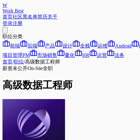
W
Work Best
首页
社区
黑名单
简历
关于
登录
注册
职位分类
前端
后端
产品
设计
全栈
运维
Android
项目管理PM
市场销售
量化
HR
运营
法务
首页
/
职位
/
高级数据工程师
薪资未公开
On-Site
全职
高级数据工程师