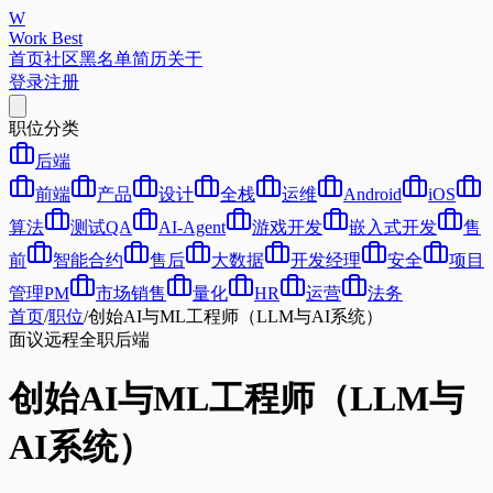
W
Work Best
首页
社区
黑名单
简历
关于
登录
注册
职位分类
后端
前端
产品
设计
全栈
运维
Android
iOS
算法
测试QA
AI-Agent
游戏开发
嵌入式开发
售
前
智能合约
售后
大数据
开发经理
安全
项目
管理PM
市场销售
量化
HR
运营
法务
首页
/
职位
/
创始AI与ML工程师（LLM与AI系统）
面议
远程
全职
后端
创始AI与ML工程师（LLM与
AI系统）