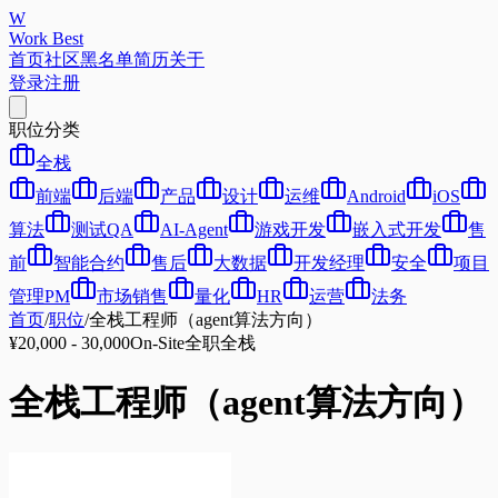
W
Work Best
首页
社区
黑名单
简历
关于
登录
注册
职位分类
全栈
前端
后端
产品
设计
运维
Android
iOS
算法
测试QA
AI-Agent
游戏开发
嵌入式开发
售
前
智能合约
售后
大数据
开发经理
安全
项目
管理PM
市场销售
量化
HR
运营
法务
首页
/
职位
/
全栈工程师（agent算法方向）
¥20,000 - 30,000
On-Site
全职
全栈
全栈工程师（agent算法方向）