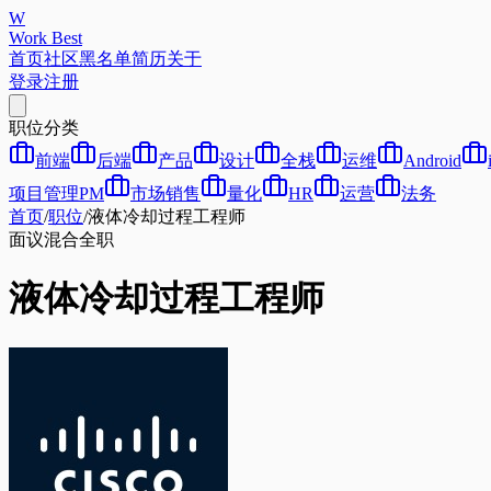
W
Work Best
首页
社区
黑名单
简历
关于
登录
注册
职位分类
前端
后端
产品
设计
全栈
运维
Android
项目管理PM
市场销售
量化
HR
运营
法务
首页
/
职位
/
液体冷却过程工程师
面议
混合
全职
液体冷却过程工程师