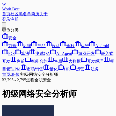
W
Work Best
首页
社区
黑名单
简历
关于
登录
注册
职位分类
安全
前端
后端
产品
设计
全栈
运维
Android
iOS
算法
测试QA
AI-Agent
游戏开发
嵌入式
开发
售前
智能合约
售后
大数据
开发经理
项
目管理PM
市场销售
量化
HR
运营
法务
首页
/
职位
/
初级网络安全分析师
¥2,795 - 2,795
远程
全职
安全
初级网络安全分析师