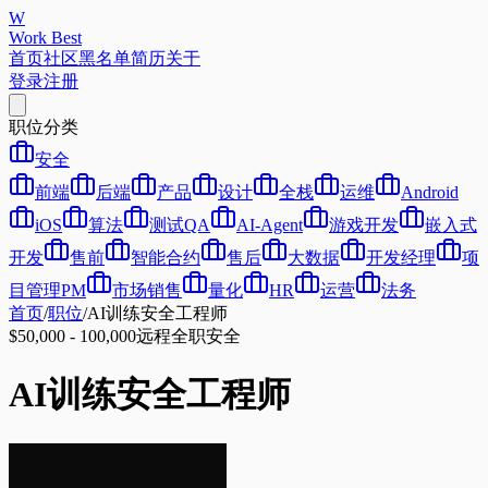
W
Work Best
首页
社区
黑名单
简历
关于
登录
注册
职位分类
安全
前端
后端
产品
设计
全栈
运维
Android
iOS
算法
测试QA
AI-Agent
游戏开发
嵌入式
开发
售前
智能合约
售后
大数据
开发经理
项
目管理PM
市场销售
量化
HR
运营
法务
首页
/
职位
/
AI训练安全工程师
$50,000 - 100,000
远程
全职
安全
AI训练安全工程师