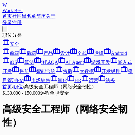
W
Work Best
首页
社区
黑名单
简历
关于
登录
注册
职位分类
安全
前端
后端
产品
设计
全栈
运维
Android
iOS
算法
测试QA
AI-Agent
游戏开发
嵌入式
开发
售前
智能合约
售后
大数据
开发经理
项
目管理PM
市场销售
量化
HR
运营
法务
首页
/
职位
/
高级安全工程师（网络安全韧性）
$130,000 - 150,000
远程
全职
安全
高级安全工程师（网络安全韧
性）