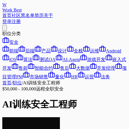
W
Work Best
首页
社区
黑名单
简历
关于
登录
注册
职位分类
安全
前端
后端
产品
设计
全栈
运维
Android
iOS
算法
测试QA
AI-Agent
游戏开发
嵌入式
开发
售前
智能合约
售后
大数据
开发经理
项
目管理PM
市场销售
量化
HR
运营
法务
首页
/
职位
/
AI训练安全工程师
$50,000 - 100,000
远程
全职
安全
AI训练安全工程师