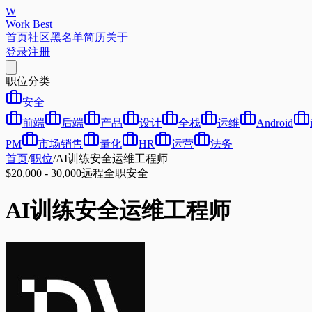
W
Work Best
首页
社区
黑名单
简历
关于
登录
注册
职位分类
安全
前端
后端
产品
设计
全栈
运维
Android
PM
市场销售
量化
HR
运营
法务
首页
/
职位
/
AI训练安全运维工程师
$20,000 - 30,000
远程
全职
安全
AI训练安全运维工程师