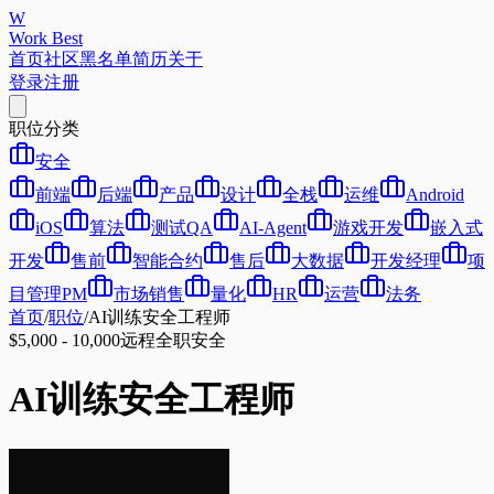
W
Work Best
首页
社区
黑名单
简历
关于
登录
注册
职位分类
安全
前端
后端
产品
设计
全栈
运维
Android
iOS
算法
测试QA
AI-Agent
游戏开发
嵌入式
开发
售前
智能合约
售后
大数据
开发经理
项
目管理PM
市场销售
量化
HR
运营
法务
首页
/
职位
/
AI训练安全工程师
$5,000 - 10,000
远程
全职
安全
AI训练安全工程师