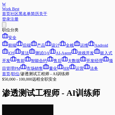
W
Work Best
首页
社区
黑名单
简历
关于
登录
注册
职位分类
安全
前端
后端
产品
设计
全栈
运维
Android
iOS
算法
测试QA
AI-Agent
游戏开发
嵌入式
开发
售前
智能合约
售后
大数据
开发经理
项
目管理PM
市场销售
量化
HR
运营
法务
首页
/
职位
/
渗透测试工程师 - AI训练师
$50,000 - 100,000
远程
全职
安全
渗透测试工程师 - AI训练师