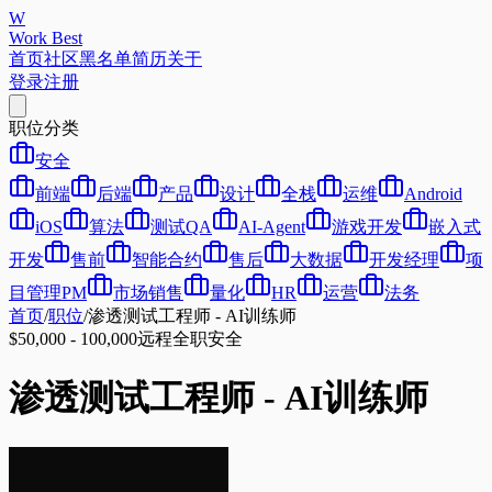
W
Work Best
首页
社区
黑名单
简历
关于
登录
注册
职位分类
安全
前端
后端
产品
设计
全栈
运维
Android
iOS
算法
测试QA
AI-Agent
游戏开发
嵌入式
开发
售前
智能合约
售后
大数据
开发经理
项
目管理PM
市场销售
量化
HR
运营
法务
首页
/
职位
/
渗透测试工程师 - AI训练师
$50,000 - 100,000
远程
全职
安全
渗透测试工程师 - AI训练师